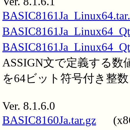
Ver. 8.1.6.1
BASIC8161Ja_Linux64.tar
BASIC8161Ja_Linux64_Qt5
BASIC8161Ja_Linux64_Qt6
ASSIGN文で定義する
を64ビット符号付き整
Ver. 8.1.6.0
BASIC8160Ja.tar.gz
(x86