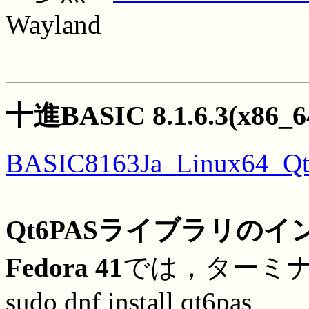
Wayland
十進BASIC 8.1.6.3(x86_6
BASIC8163Ja_Linux64_Qt6
Qt6PASライブラリの
Fedora 41
では，ターミ
sudo dnf install qt6pas