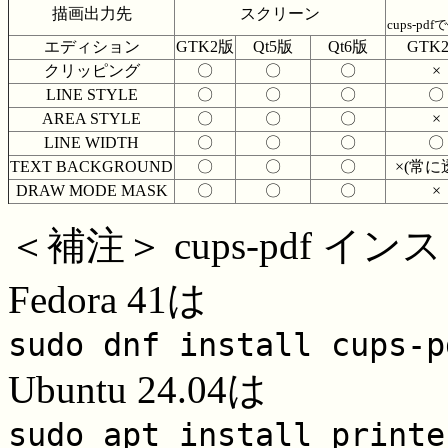
描画出力先
スクリーン
cups-pd
エディション
GTK2版
Qt5版
Qt6版
GTK
クリッピング
〇
〇
〇
×
LINE STYLE
〇
〇
〇
〇
AREA STYLE
〇
〇
〇
×
LINE WIDTH
〇
〇
〇
〇
TEXT BACKGROUND
〇
〇
〇
×(常に
DRAW MODE MASK
〇
〇
〇
×
＜補注＞ cups-pdf イ
Fedora 41は
sudo dnf install cups-p
Ubuntu 24.04は
sudo apt install printe